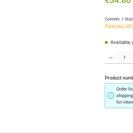
€34.80
Content:
1 Stüc
Prices incl. VA
Available, 
Product Quantit
Product num
Order fo
shipping
for inte