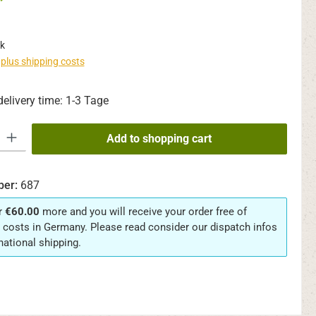
*
k
T plus shipping costs
delivery time: 1-3 Tage
y: Enter the desired amount or use the buttons to increase or decrease th
Add to shopping cart
ber:
687
r
€60.00
more and you will receive your order free of
 costs in Germany. Please read consider our dispatch infos
rnational shipping.