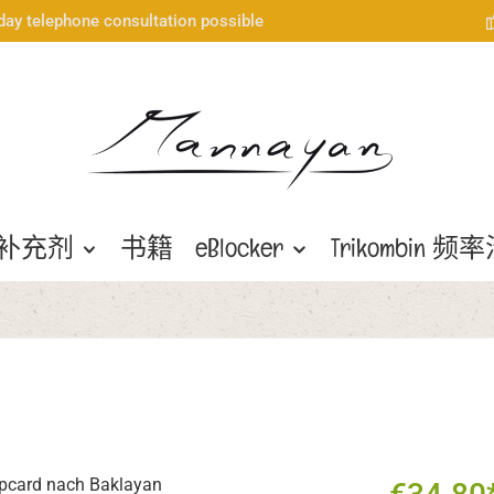
day telephone consultation possible
补充剂
书籍
eBlocker
Trikombin 