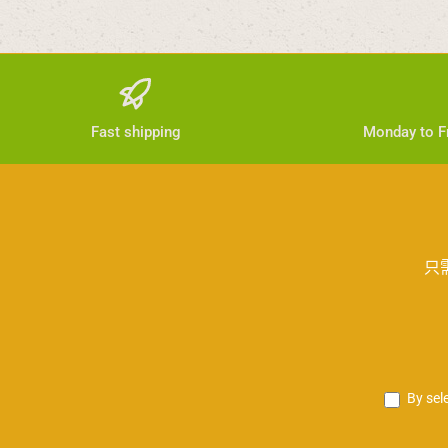
Fast shipping
Monday to Fr
只
By sel