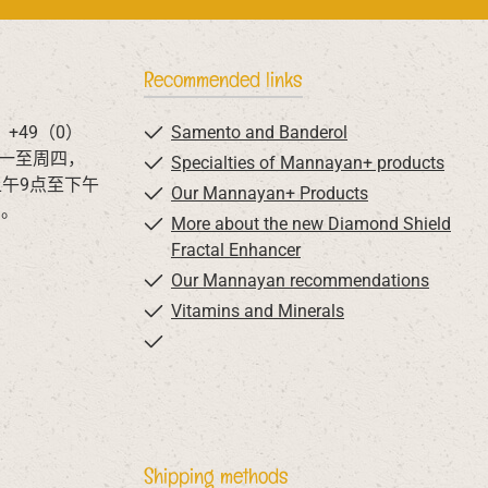
Recommended links
+49（0）
Samento and Banderol
 周一至周四，
Specialties of Mannayan+ products
上午9点至下午
Our Mannayan+ Products
系。
More about the new Diamond Shield
Fractal Enhancer
Our Mannayan recommendations
Vitamins and Minerals
Shipping methods