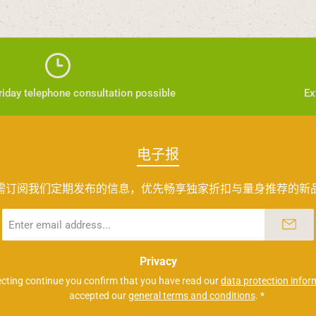
iday telephone consultation possible
Ex
电子报
需订阅我们定期发布的信息，优先畅享独家折扣与量身推荐的新
Email
address
*
Privacy
ecting continue you confirm that you have read our
data protection infor
accepted our
general terms and conditions
.
*