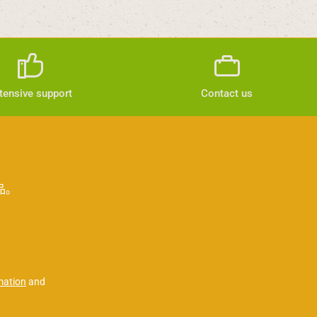
tensive support
Contact us
品。
mation
and